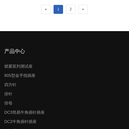
«
1
2
»
产品中心
锁紧双列测试座
805型金手指插座
四方针
排针
排母
DC3简易牛角插针插座
DC2牛角插针插座